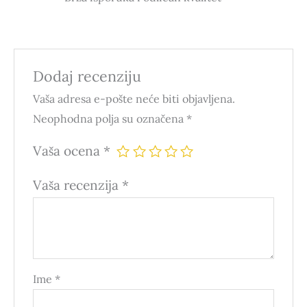
Dodaj recenziju
Vaša adresa e-pošte neće biti objavljena.
Neophodna polja su označena
*
Vaša ocena
*
Vaša recenzija
*
Ime
*