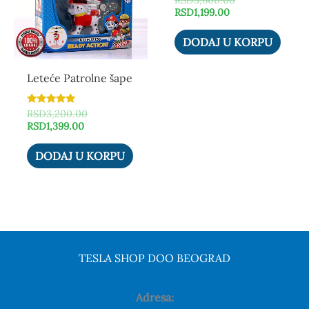
RSD
3,600.00
sa
RSD
1,199.00
5.00
od 5
DODAJ U KORPU
Leteće Patrolne šape
Ocenjeno
RSD
3,200.00
sa
RSD
1,399.00
4.80
od 5
DODAJ U KORPU
TESLA SHOP DOO BEOGRAD
Adresa: