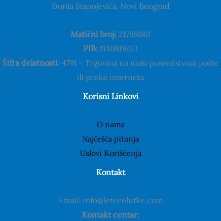
Đorđa Stanojevića, Novi Beograd
Matični broj:
21798061
PIB:
113080653
Šifra delatnosti:
4791 - Trgovina na malo posredstvom pošte
ili preko interneta
Korisni Linkovi
O nama
Najčešća pitanja
Uslovi Korišćenja
Kontakt
Email: info@letecelutke.com
Kontakt centar: