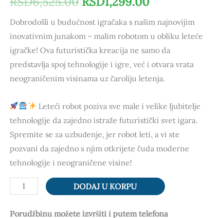
RSD
6,525.00
RSD
1,299.00
osnovu
ocene kupca
Dobrodošli u budućnost igračaka s našim najnovijim
inovativnim junakom – malim robotom u obliku leteće
igračke! Ova futuristička kreacija ne samo da
predstavlja spoj tehnologije i igre, već i otvara vrata
neograničenim visinama uz čaroliju letenja.
Leteći robot poziva sve male i velike ljubitelje
tehnologije da zajedno istraže futuristički svet igara.
Spremite se za uzbuđenje, jer robot leti, a vi ste
pozvani da zajedno s njim otkrijete čuda moderne
tehnologije i neograničene visine!
DODAJ U KORPU
Porudžbinu možete izvršiti i putem telefona