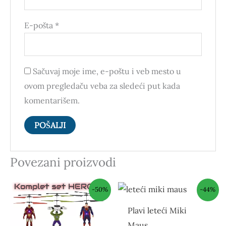
E-pošta
*
Sačuvaj moje ime, e-poštu i veb mesto u
ovom pregledaču veba za sledeći put kada
komentarišem.
Povezani proizvodi
Trenutna
Originalna
Originalna
Trenutna
-50%
-44%
cena
cena
cena
cena
je:
je
je
je:
Plavi leteći Miki
RSD8,999.00.
bila:
bila:
RSD2,000.00.
RSD18,000.00.
RSD3,600.00.
Maus