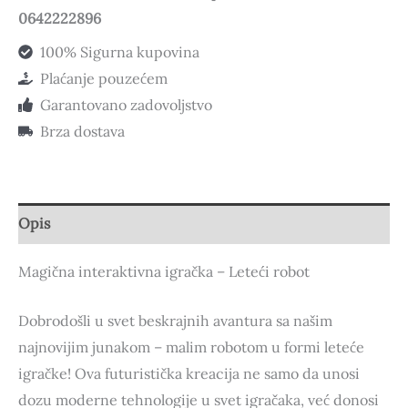
0642222896
100% Sigurna kupovina
Plaćanje pouzećem
Garantovano zadovoljstvo
Brza dostava
Opis
Magična interaktivna igračka – Leteći robot
Dobrodošli u svet beskrajnih avantura sa našim
najnovijim junakom – malim robotom u formi leteće
igračke! Ova futuristička kreacija ne samo da unosi
dozu moderne tehnologije u svet igračaka, već donosi