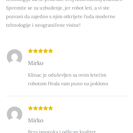
Spremite se za uzbuđenje, jer robot leti, a vi ste
pozvani da zajedno s njim otkrijete čuda moderne
tehnologije i neograničene visine!
Ocenjeno
Mirko
sa
5
od 5
Klinac je oduševljen sa ovim letećim
robotom Hvala vam puno na poklonu
Ocenjeno
Mirko
sa
5
od 5
Brza isporuka i odlican kvalitet