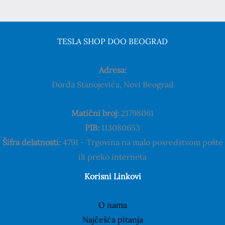
TESLA SHOP DOO BEOGRAD
Adresa:
Đorđa Stanojevića, Novi Beograd
Matični broj:
21798061
PIB:
113080653
Šifra delatnosti:
4791 - Trgovina na malo posredstvom pošte
ili preko interneta
Korisni Linkovi
O nama
Najčešća pitanja